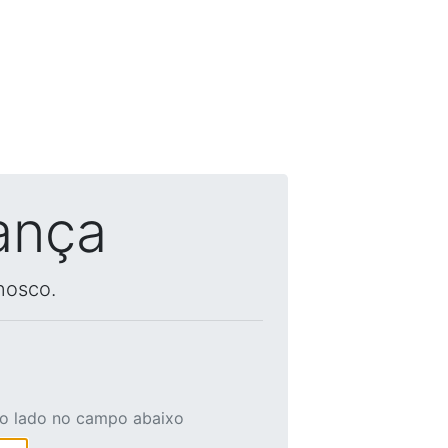
ança
nosco.
ao lado no campo abaixo