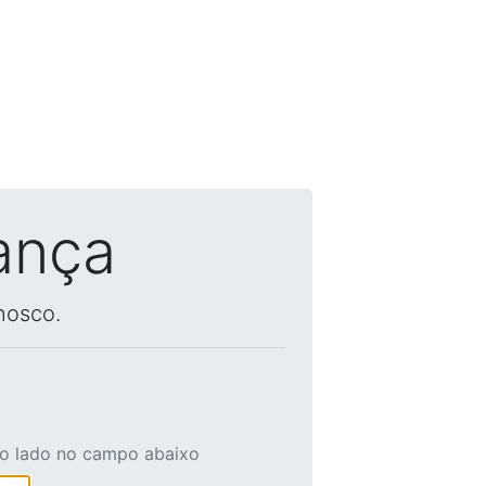
ança
nosco.
ao lado no campo abaixo