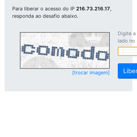
Para liberar o acesso
do IP
216.73.216.17
,
responda ao desafio abaixo.
Digite 
lado no
[trocar imagem]