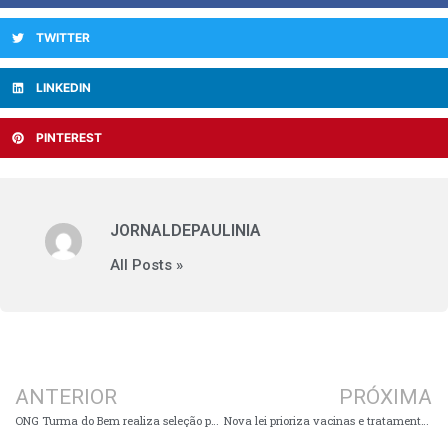
TWITTER
LINKEDIN
PINTEREST
JORNALDEPAULINIA
All Posts »
ANTERIOR
PRÓXIMA
ONG Turma do Bem realiza seleção para tratamento odontológico gratuito de jovens em Paulínia
Nova lei prioriza vacinas e tratamentos contra o câncer no SUS